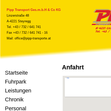
Pipp Transport Ges.m.b.H & Co KG
Linzerstraße 48
A-4221 Steyregg
Tel. +43 / 732 / 641 741
Fax +43 / 732 / 641 741 - 16
Mail:
office@pipp-transporte.at
Anfahrt
Startseite
Fuhrpark
Leistungen
Chronik
Personal