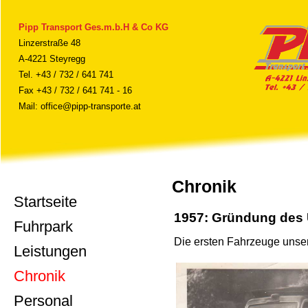
Pipp Transport Ges.m.b.H & Co KG
Linzerstraße 48
A-4221 Steyregg
Tel. +43 / 732 / 641 741
Fax +43 / 732 / 641 741 - 16
Mail:
office@pipp-transporte.at
Chronik
Startseite
1957: Gründung des 
Fuhrpark
Die ersten Fahrzeuge unse
Leistungen
Chronik
Personal